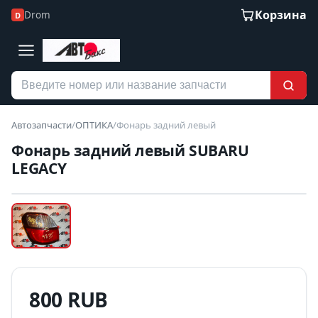
Корзина
Drom
D
Автозапчасти
/
ОПТИКА
/
Фонарь задний левый
Фонарь задний левый SUBARU
LEGACY
Наведите для увеличения
Б/У В НАЛИЧИИ
800 RUB