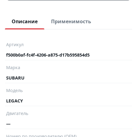
Описание
Применимость
Артикул
f500b0af-fc4f-4206-a875-d17b595854d5
Марка
SUBARU
Модель
LEGACY
Двигатель
—
Номер по производителю (OEM)