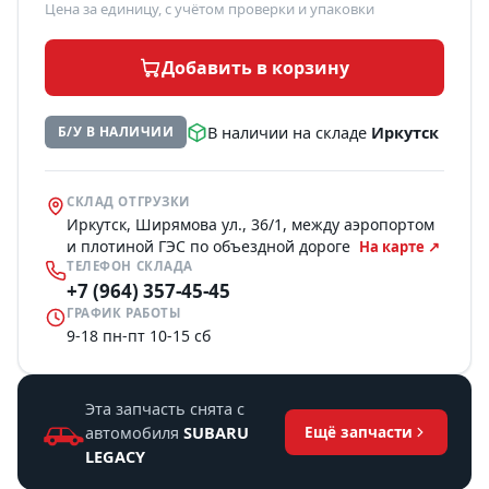
Цена за единицу, с учётом проверки и упаковки
Добавить в корзину
В наличии на складе
Иркутск
Б/У В НАЛИЧИИ
СКЛАД ОТГРУЗКИ
Иркутск, Ширямова ул., 36/1, между аэропортом
и плотиной ГЭС по объездной дороге
На карте ↗
ТЕЛЕФОН СКЛАДА
+7 (964) 357-45-45
ГРАФИК РАБОТЫ
9-18 пн-пт 10-15 сб
Эта запчасть снята с
автомобиля
SUBARU
Ещё запчасти
LEGACY