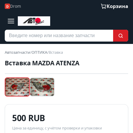
Корзина
Drom
D
Автозапчасти
/
ОПТИКА
/
Вставка
Вставка MAZDA ATENZA
Наведите для увеличения
Б/У В НАЛИЧИИ
500 RUB
Цена за единицу, с учётом проверки и упаковки