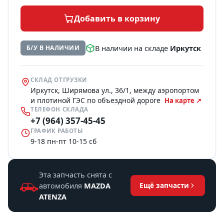
Добавить в корзину
В наличии на складе
Иркутск
Б/У В НАЛИЧИИ
СКЛАД ОТГРУЗКИ
Иркутск, Ширямова ул., 36/1, между аэропортом
и плотиной ГЭС по объездной дороге
На карте ↗
ТЕЛЕФОН СКЛАДА
+7 (964) 357-45-45
ГРАФИК РАБОТЫ
9-18 пн-пт 10-15 сб
Эта запчасть снята с
автомобиля
MAZDA
Ещё запчасти
ATENZA