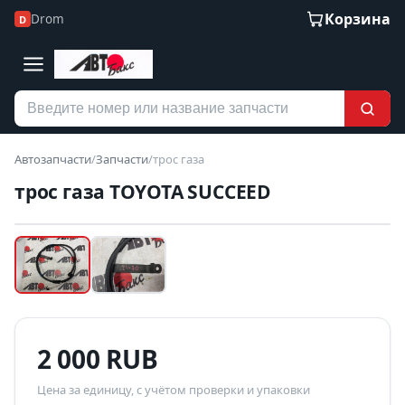
Корзина
Drom
D
Автозапчасти
/
Запчасти
/
трос газа
трос газа TOYOTA SUCCEED
Наведите для увеличения
Б/У В НАЛИЧИИ
2 000 RUB
Цена за единицу, с учётом проверки и упаковки