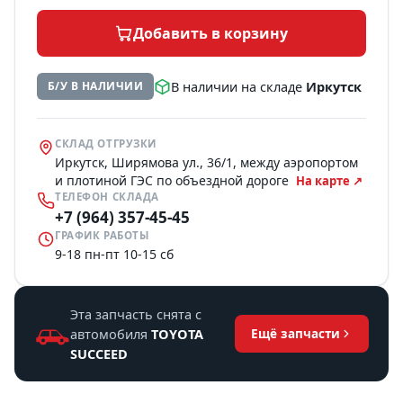
Добавить в корзину
В наличии на складе
Иркутск
Б/У В НАЛИЧИИ
СКЛАД ОТГРУЗКИ
Иркутск, Ширямова ул., 36/1, между аэропортом
и плотиной ГЭС по объездной дороге
На карте ↗
ТЕЛЕФОН СКЛАДА
+7 (964) 357-45-45
ГРАФИК РАБОТЫ
9-18 пн-пт 10-15 сб
Эта запчасть снята с
автомобиля
TOYOTA
Ещё запчасти
SUCCEED