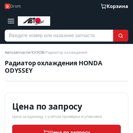
Корзина
Drom
D
Автозапчасти
/
КУЗОВ
/
Радиатор охлаждения
Радиатор охлаждения HONDA
ODYSSEY
АВТОБАКС
Б/У В НАЛИЧИИ
фото уточняйте у менеджера
Цена по запросу
Цена за единицу, с учётом проверки и упаковки
Цена по запросу