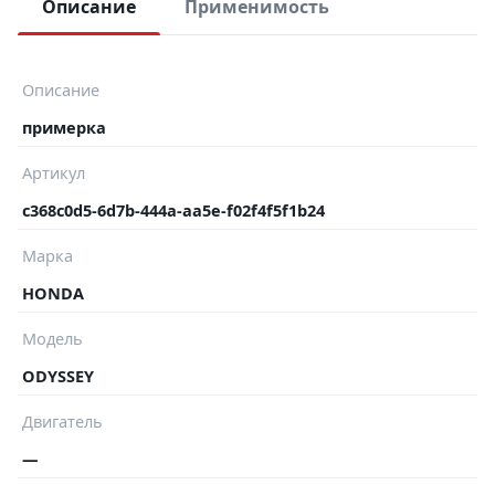
Описание
Применимость
Описание
примерка
Артикул
c368c0d5-6d7b-444a-aa5e-f02f4f5f1b24
Марка
HONDA
Модель
ODYSSEY
Двигатель
—