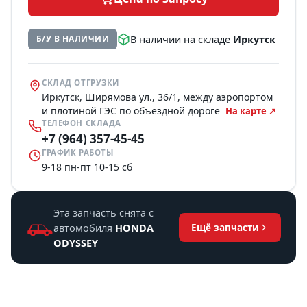
В наличии на складе
Иркутск
Б/У В НАЛИЧИИ
СКЛАД ОТГРУЗКИ
Иркутск, Ширямова ул., 36/1, между аэропортом
и плотиной ГЭС по объездной дороге
На карте ↗
ТЕЛЕФОН СКЛАДА
+7 (964) 357-45-45
ГРАФИК РАБОТЫ
9-18 пн-пт 10-15 сб
Эта запчасть снята с
автомобиля
HONDA
Ещё запчасти
ODYSSEY