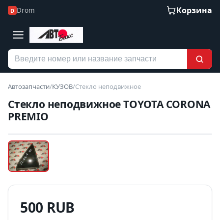
Корзина
Drom
D
Автозапчасти
/
КУЗОВ
/
Стекло неподвижное
Стекло неподвижное TOYOTA CORONA
PREMIO
Наведите для увеличения
Б/У В НАЛИЧИИ
500 RUB