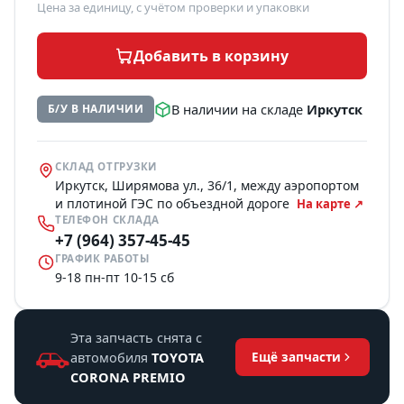
Цена за единицу, с учётом проверки и упаковки
Добавить в корзину
В наличии на складе
Иркутск
Б/У В НАЛИЧИИ
СКЛАД ОТГРУЗКИ
Иркутск, Ширямова ул., 36/1, между аэропортом
и плотиной ГЭС по объездной дороге
На карте ↗
ТЕЛЕФОН СКЛАДА
+7 (964) 357-45-45
ГРАФИК РАБОТЫ
9-18 пн-пт 10-15 сб
Эта запчасть снята с
автомобиля
TOYOTA
Ещё запчасти
CORONA PREMIO