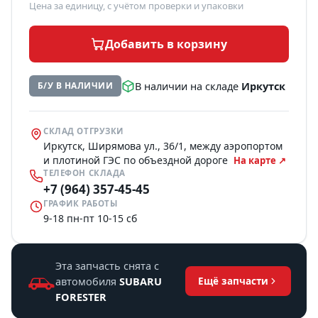
Цена за единицу, с учётом проверки и упаковки
Добавить в корзину
В наличии на складе
Иркутск
Б/У В НАЛИЧИИ
СКЛАД ОТГРУЗКИ
Иркутск, Ширямова ул., 36/1, между аэропортом
и плотиной ГЭС по объездной дороге
На карте ↗
ТЕЛЕФОН СКЛАДА
+7 (964) 357-45-45
ГРАФИК РАБОТЫ
9-18 пн-пт 10-15 сб
Эта запчасть снята с
автомобиля
SUBARU
Ещё запчасти
FORESTER