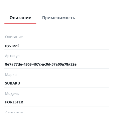
Описание
Применимость
Описание
пустая!
Артикул
8e7a77de-4363-467c-ac0d-57a00a78a32e
Марка
SUBARU
Модель
FORESTER
Двигатель