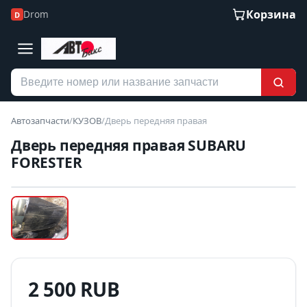
Корзина
Drom
D
Автозапчасти
/
КУЗОВ
/
Дверь передняя правая
Дверь передняя правая SUBARU
FORESTER
Наведите для увеличения
Б/У В НАЛИЧИИ
2 500 RUB