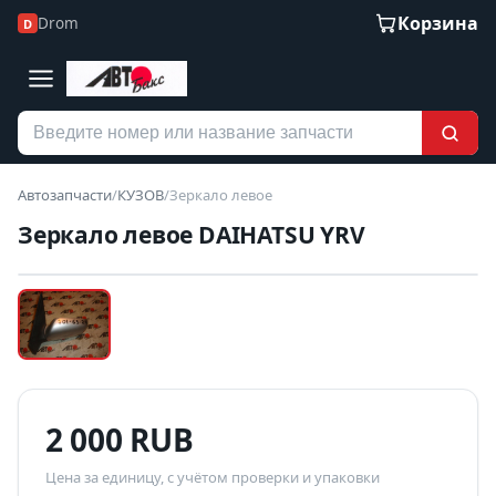
Корзина
Drom
D
Автозапчасти
/
КУЗОВ
/
Зеркало левое
Зеркало левое DAIHATSU YRV
Наведите для увеличения
Б/У В НАЛИЧИИ
2 000 RUB
Цена за единицу, с учётом проверки и упаковки