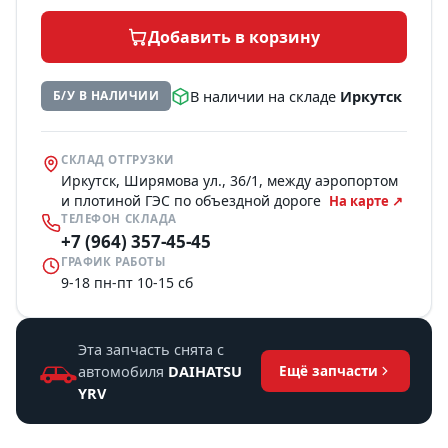
Добавить в корзину
В наличии на складе
Иркутск
Б/У В НАЛИЧИИ
СКЛАД ОТГРУЗКИ
Иркутск, Ширямова ул., 36/1, между аэропортом
и плотиной ГЭС по объездной дороге
На карте ↗
ТЕЛЕФОН СКЛАДА
+7 (964) 357-45-45
ГРАФИК РАБОТЫ
9-18 пн-пт 10-15 сб
Эта запчасть снята с
автомобиля
DAIHATSU
Ещё запчасти
YRV