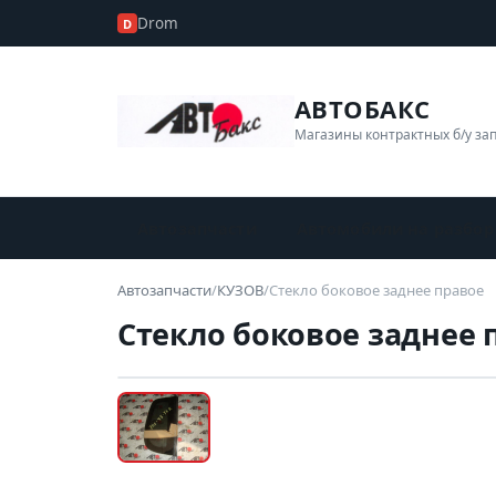
Drom
D
АВТОБАКС
Магазины контрактных б/у за
Автозапчасти
Автомобили на разбор
Автозапчасти
/
КУЗОВ
/
Стекло боковое заднее правое
Стекло боковое заднее 
Б/У В НАЛИЧИИ