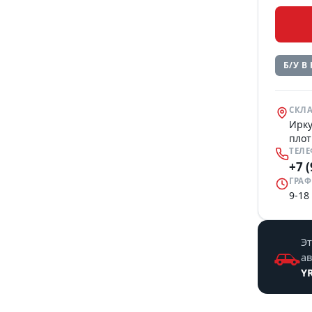
Б/У В
СКЛА
Ирку
плот
ТЕЛ
+7 
ГРАФ
9-18
Эт
а
Y