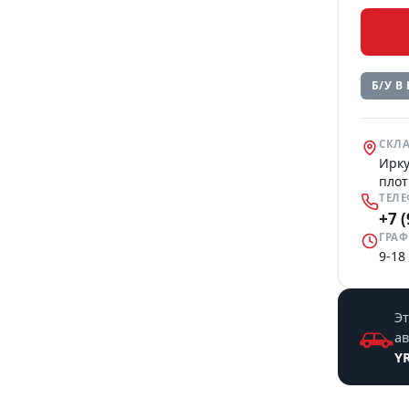
Б/У В
СКЛА
Ирку
плот
ТЕЛ
+7 
ГРАФ
9-18
Эт
а
Y