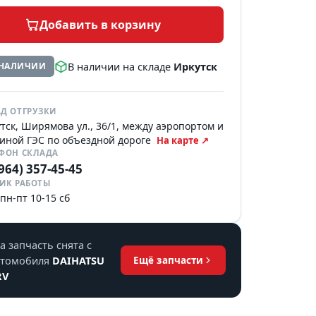
Добавить в корзину
В наличии на складе
Иркутск
 НАЛИЧИИ
Д ОТГРУЗКИ
тск, Ширямова ул., 36/1, между аэропортом и
иной ГЭС по объездной дороге
На карте ↗
ЕФОН СКЛАДА
(964) 357-45-45
ИК РАБОТЫ
 пн-пт 10-15 сб
а запчасть снята с
втомобиля
DAIHATSU
Ещё запчасти
RV