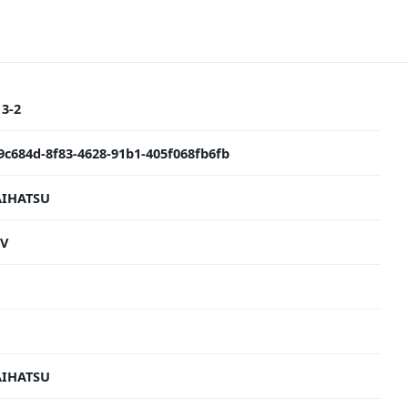
13-2
9c684d-8f83-4628-91b1-405f068fb6fb
IHATSU
V
IHATSU