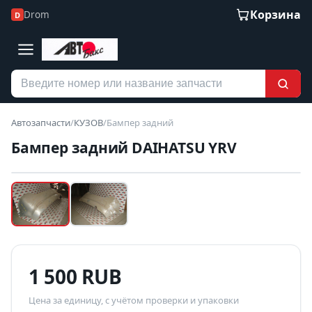
Корзина
Drom
D
Автозапчасти
/
КУЗОВ
/
Бампер задний
Бампер задний DAIHATSU YRV
Наведите для увеличения
Б/У В НАЛИЧИИ
1 500 RUB
Цена за единицу, с учётом проверки и упаковки