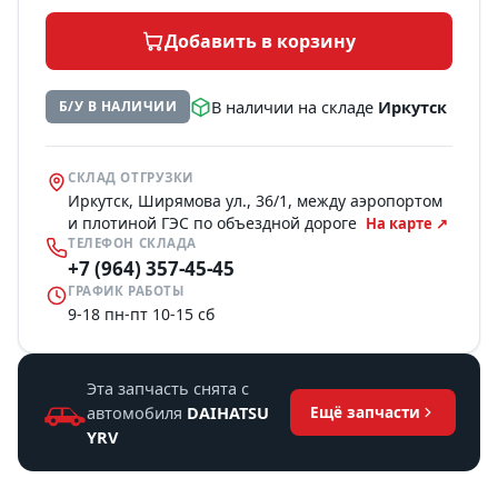
Добавить в корзину
В наличии на складе
Иркутск
Б/У В НАЛИЧИИ
СКЛАД ОТГРУЗКИ
Иркутск, Ширямова ул., 36/1, между аэропортом
и плотиной ГЭС по объездной дороге
На карте ↗
ТЕЛЕФОН СКЛАДА
+7 (964) 357-45-45
ГРАФИК РАБОТЫ
9-18 пн-пт 10-15 сб
Эта запчасть снята с
автомобиля
DAIHATSU
Ещё запчасти
YRV