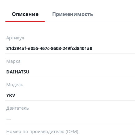
Описание
Применимость
Артикул
81d394af-e055-467c-8603-249fcd8401a8
Марка
DAIHATSU
Модель
YRV
Двигатель
—
Номер по производителю (OEM)