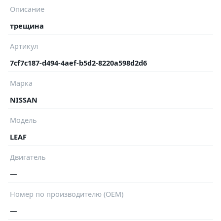
Описание
трещина
Артикул
7cf7c187-d494-4aef-b5d2-8220a598d2d6
Марка
NISSAN
Модель
LEAF
Двигатель
—
Номер по производителю (OEM)
—