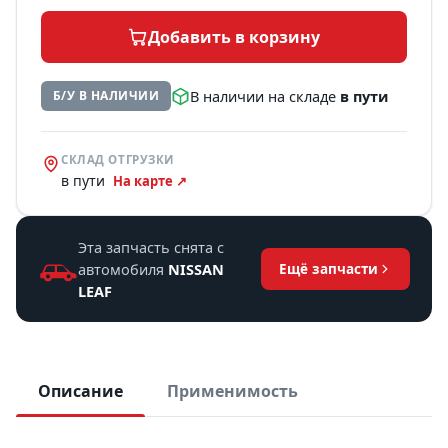
Добавить в корзину
В наличии на складе
в пути
Б/У В НАЛИЧИИ
СКЛАД ОТГРУЗКИ
в пути
На карте ↗
Эта запчасть снята с
автомобиля
NISSAN
Ещё запчасти
LEAF
Описание
Применимость