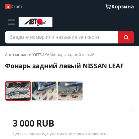
Корзина
Drom
D
Автозапчасти
/
ОПТИКА
/
Фонарь задний левый
Фонарь задний левый NISSAN LEAF
Наведите для увеличения
Б/У В НАЛИЧИИ
3 000 RUB
Цена за единицу, с учётом проверки и упаковки