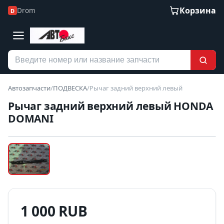
Корзина
Drom
D
Автозапчасти
/
ПОДВЕСКА
/
Рычаг задний верхний левый
Рычаг задний верхний левый HONDA
DOMANI
Наведите для увеличения
Б/У В НАЛИЧИИ
1 000 RUB