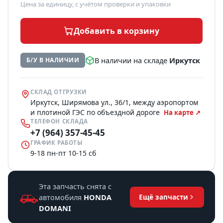
Цена за единицу, с учётом проверки и упаковки
Добавить в корзину
В наличии на складе
Иркутск
Б/У В НАЛИЧИИ
СКЛАД ОТГРУЗКИ
Иркутск, Ширямова ул., 36/1, между аэропортом
и плотиной ГЭС по объездной дороге
На карте ↗
ТЕЛЕФОН СКЛАДА
+7 (964) 357-45-45
ГРАФИК РАБОТЫ
9-18 пн-пт 10-15 сб
Эта запчасть снята с
автомобиля
HONDA
Ещё запчасти
DOMANI