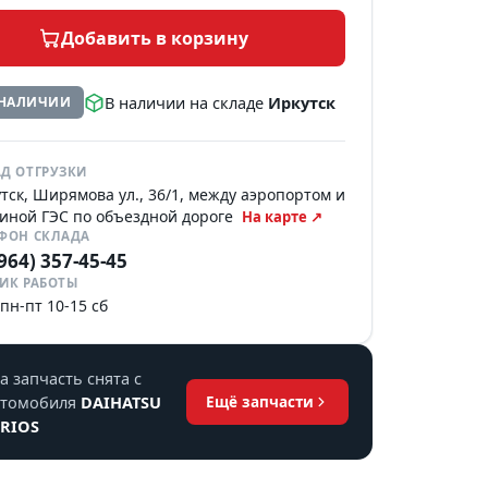
Добавить в корзину
В наличии на складе
Иркутск
 НАЛИЧИИ
Д ОТГРУЗКИ
тск, Ширямова ул., 36/1, между аэропортом и
иной ГЭС по объездной дороге
На карте ↗
ЕФОН СКЛАДА
(964) 357-45-45
ИК РАБОТЫ
 пн-пт 10-15 сб
а запчасть снята с
втомобиля
DAIHATSU
Ещё запчасти
ERIOS