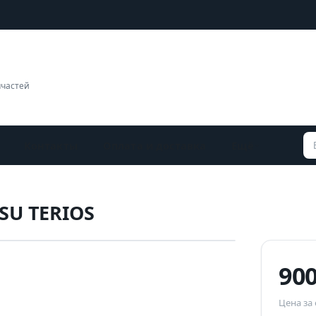
пчастей
Контакты
Оплата и доставка
Ещё
SU TERIOS
Наведите для увеличения
90
Цена за