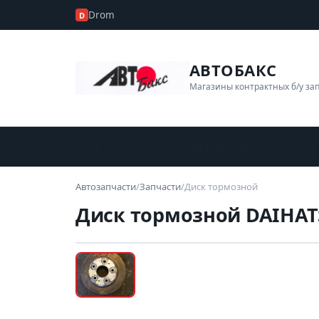
Drom
D
АВТОБАКС
Магазины контрактных б/у за
Автозапчасти
Автомобили на разбор
Автозапчасти
/
Запчасти
/
Диск тормозной
Диск тормозной DAIHAT
Б/У В НАЛИЧИИ