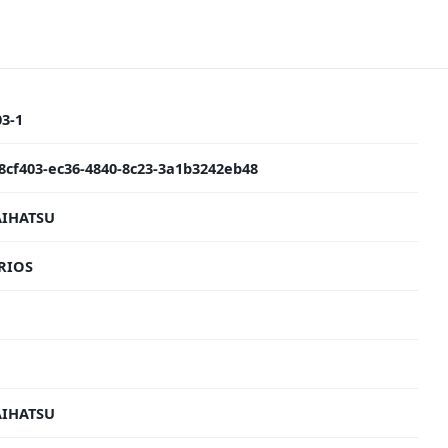
03-1
8cf403-ec36-4840-8c23-3a1b3242eb48
IHATSU
RIOS
IHATSU