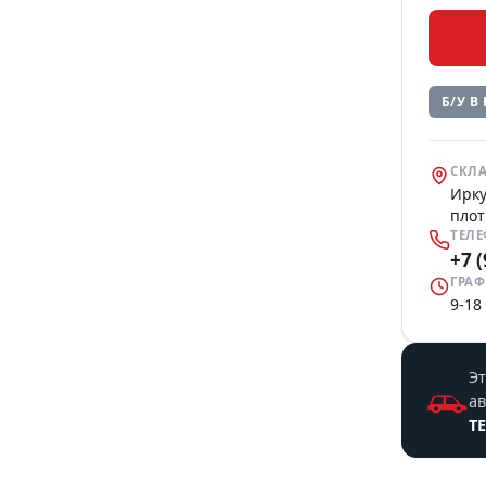
Б/У В
СКЛА
Ирку
плот
ТЕЛ
+7 
ГРАФ
9-18
Эт
а
T