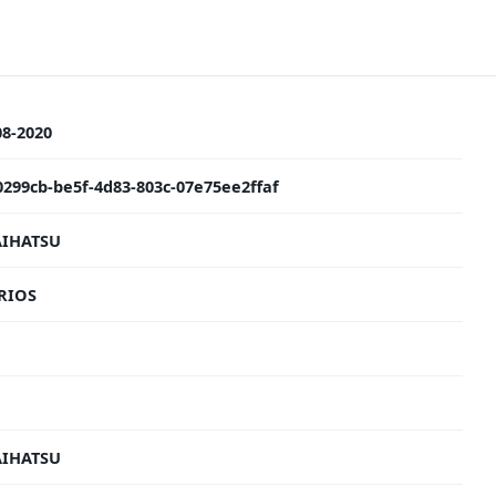
08-2020
0299cb-be5f-4d83-803c-07e75ee2ffaf
IHATSU
RIOS
IHATSU