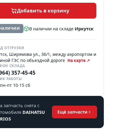
Добавить в корзину
В наличии на складе
Иркутск
 НАЛИЧИИ
Д ОТГРУЗКИ
тск, Ширямова ул., 36/1, между аэропортом и
иной ГЭС по объездной дороге
На карте ↗
ЕФОН СКЛАДА
(964) 357-45-45
ИК РАБОТЫ
 пн-пт 10-15 сб
а запчасть снята с
втомобиля
DAIHATSU
Ещё запчасти
ERIOS