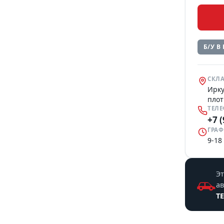
Б/У В
СКЛА
Ирку
плот
ТЕЛ
+7 
ГРАФ
9-18
Эт
а
T