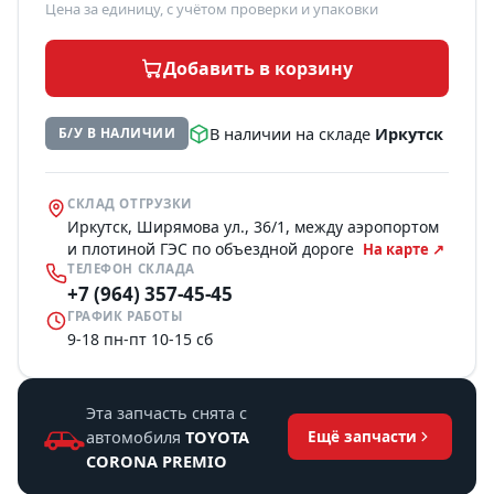
Цена за единицу, с учётом проверки и упаковки
Добавить в корзину
В наличии на складе
Иркутск
Б/У В НАЛИЧИИ
СКЛАД ОТГРУЗКИ
Иркутск, Ширямова ул., 36/1, между аэропортом
и плотиной ГЭС по объездной дороге
На карте ↗
ТЕЛЕФОН СКЛАДА
+7 (964) 357-45-45
ГРАФИК РАБОТЫ
9-18 пн-пт 10-15 сб
Эта запчасть снята с
автомобиля
TOYOTA
Ещё запчасти
CORONA PREMIO