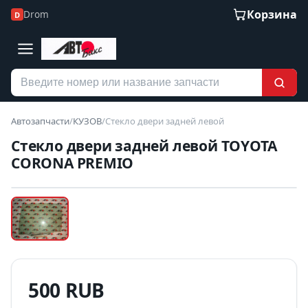
Корзина
Drom
D
Автозапчасти
/
КУЗОВ
/
Стекло двери задней левой
Стекло двери задней левой TOYOTA
CORONA PREMIO
Наведите для увеличения
Б/У В НАЛИЧИИ
500 RUB