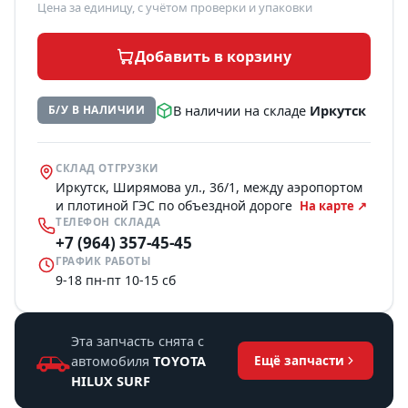
Цена за единицу, с учётом проверки и упаковки
Добавить в корзину
В наличии на складе
Иркутск
Б/У В НАЛИЧИИ
СКЛАД ОТГРУЗКИ
Иркутск, Ширямова ул., 36/1, между аэропортом
и плотиной ГЭС по объездной дороге
На карте ↗
ТЕЛЕФОН СКЛАДА
+7 (964) 357-45-45
ГРАФИК РАБОТЫ
9-18 пн-пт 10-15 сб
Эта запчасть снята с
автомобиля
TOYOTA
Ещё запчасти
HILUX SURF