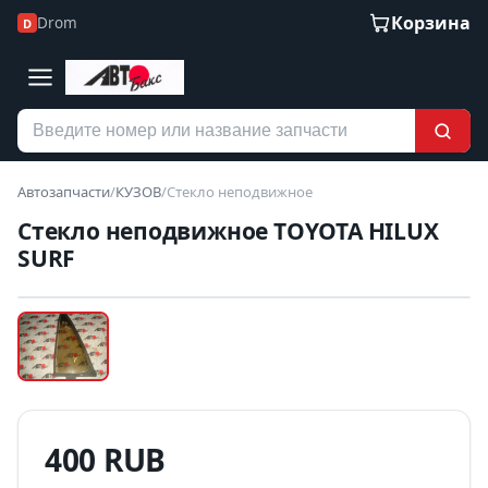
Корзина
Drom
D
Автозапчасти
/
КУЗОВ
/
Стекло неподвижное
Стекло неподвижное TOYOTA HILUX
SURF
Наведите для увеличения
Б/У В НАЛИЧИИ
400 RUB