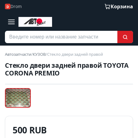
Корзина
Drom
D
Автозапчасти
/
КУЗОВ
/
Стекло двери задней правой
Стекло двери задней правой TOYOTA
CORONA PREMIO
Наведите для увеличения
Б/У В НАЛИЧИИ
500 RUB