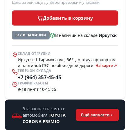
Цена за единицу, с учётом проверки и упаковки
Добавить в корзину
В наличии на складе
Иркутск
Б/У В НАЛИЧИИ
СКЛАД ОТГРУЗКИ
Иркутск, Ширямова ул., 36/1, между аэропортом
и плотиной ГЭС по объездной дороге
На карте ↗
ТЕЛЕФОН СКЛАДА
+7 (964) 357-45-45
ГРАФИК РАБОТЫ
9-18 пн-пт 10-15 сб
Эта запчасть снята с
автомобиля
TOYOTA
Ещё запчасти
CORONA PREMIO