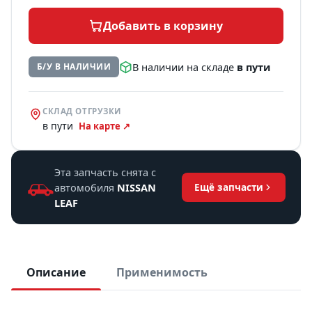
Добавить в корзину
В наличии на складе
в пути
Б/У В НАЛИЧИИ
СКЛАД ОТГРУЗКИ
в пути
На карте ↗
Эта запчасть снята с
автомобиля
NISSAN
Ещё запчасти
LEAF
Описание
Применимость