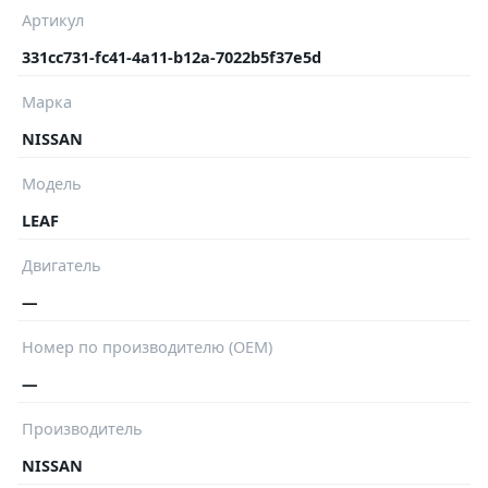
Артикул
331cc731-fc41-4a11-b12a-7022b5f37e5d
Марка
NISSAN
Модель
LEAF
Двигатель
—
Номер по производителю (OEM)
—
Производитель
NISSAN