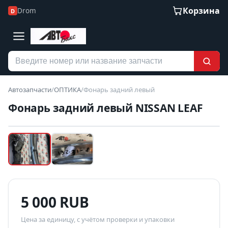
Корзина
Drom
D
Автозапчасти
/
ОПТИКА
/
Фонарь задний левый
Фонарь задний левый NISSAN LEAF
Наведите для увеличения
Б/У В НАЛИЧИИ
5 000 RUB
Цена за единицу, с учётом проверки и упаковки