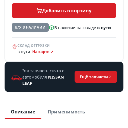
Добавить в корзину
В наличии на складе
в пути
Б/У В НАЛИЧИИ
СКЛАД ОТГРУЗКИ
в пути
На карте ↗
Эта запчасть снята с
автомобиля
NISSAN
Ещё запчасти
LEAF
Описание
Применимость