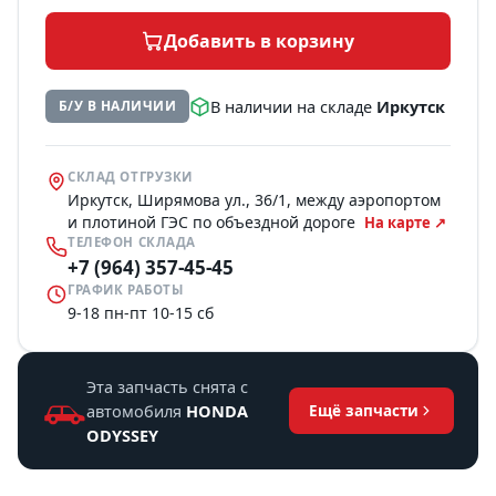
Добавить в корзину
В наличии на складе
Иркутск
Б/У В НАЛИЧИИ
СКЛАД ОТГРУЗКИ
Иркутск, Ширямова ул., 36/1, между аэропортом
и плотиной ГЭС по объездной дороге
На карте ↗
ТЕЛЕФОН СКЛАДА
+7 (964) 357-45-45
ГРАФИК РАБОТЫ
9-18 пн-пт 10-15 сб
Эта запчасть снята с
автомобиля
HONDA
Ещё запчасти
ODYSSEY